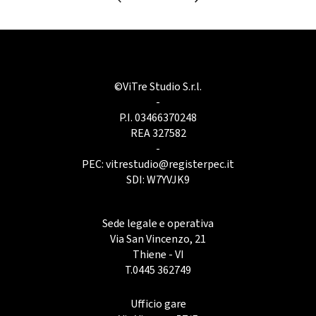
©ViTre Studio S.r.l.
-
P.I. 03466370248
REA 327582
-
PEC:
vitrestudio@registerpec.it
SDI: W7YVJK9
Sede legale e operativa
Via San Vincenzo, 21
Thiene - VI
T.
0445 362749
Ufficio gare