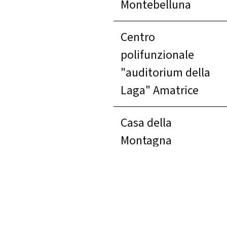
Montebelluna
Centro
polifunzionale
"auditorium della
Laga" Amatrice
Casa della
Montagna
Teatro comunale di
Pergine Valsugana
Rovereto