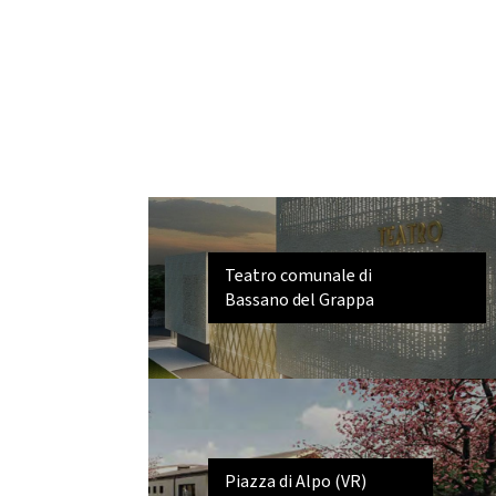
Teatro comunale di
Bassano del Grappa
Piazza di Alpo (VR)