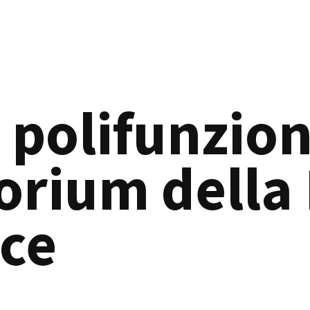
 polifunzio
orium della
ce