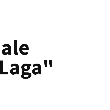
nale
 Laga"