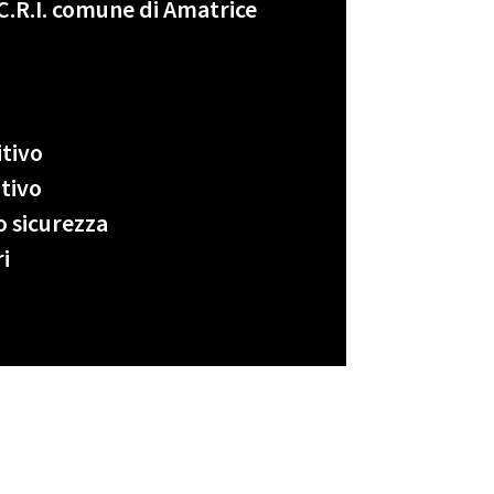
 C.R.I. comune di Amatrice
itivo
tivo
 sicurezza
i