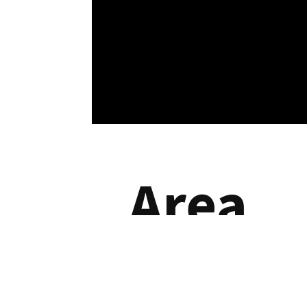
Area
riserv