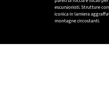
pareti di roccia e locali per 
escursionisti. Strutture c
iconica in lamiera aggraffat
montagne circostanti.
ata
A