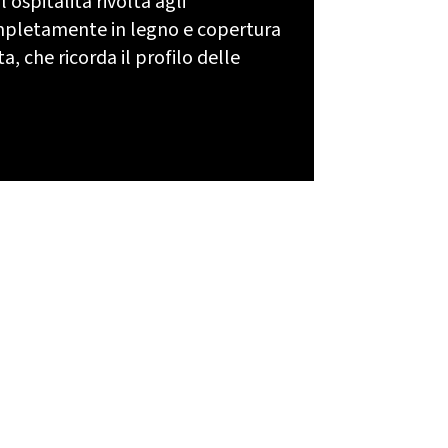
l'ospitalità rivolta agli
ompletamente in legno e copertura
a, che ricorda il profilo delle
ccedi