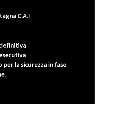
tagna C.A.I
definitiva
esecutiva
er la sicurezza in fase
ne.