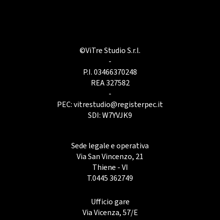
©ViTre Studio S.r.l.
-
P.I. 03466370248
REA 327582
-
PEC:
vitrestudio@registerpec.it
SDI: W7YVJK9
Sede legale e operativa
Via San Vincenzo, 21
Thiene - VI
T.
0445 362749
Ufficio gare
Via Vicenza, 57/E