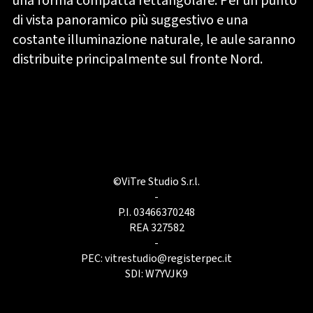
una forma compatta rettangolare. Per un punto
di vista panoramico più suggestivo e una
costante illuminazione naturale, le aule saranno
distribuite principalmente sul fronte Nord.
©ViTre Studio S.r.l.
-
P.I. 03466370248
REA 327582
-
PEC:
vitrestudio@registerpec.it
SDI: W7YVJK9