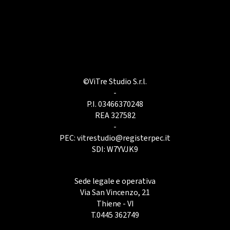
©ViTre Studio S.r.l.
-
P.I. 03466370248
REA 327582
-
PEC:
vitrestudio@registerpec.it
SDI: W7YVJK9
Sede legale e operativa
Via San Vincenzo, 21
Thiene - VI
T.
0445 362749