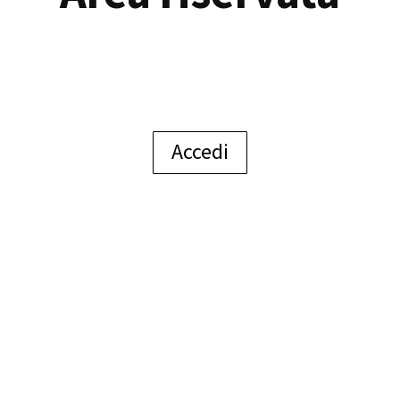
Accedi
©ViTre Studio S.r.l.
-
P.I. 03466370248
REA 327582
-
PEC:
vitrestudio@registerpec.it
SDI: W7YVJK9