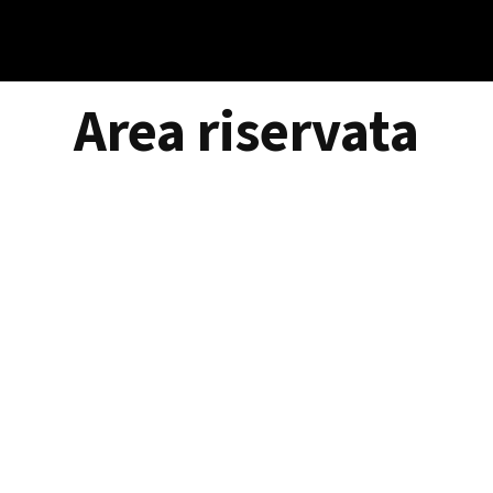
Area riservata
Accedi
©ViTre Studio S.r.l.