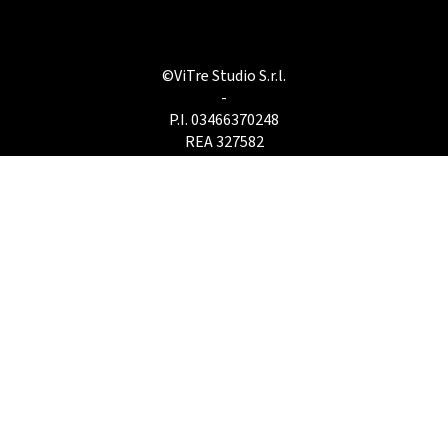
©ViTre Studio S.r.l.
-
P.I. 03466370248
REA 327582
-
PEC:
vitrestudio@registerpec.it
SDI: W7YVJK9
Sede legale e operativa
Via San Vincenzo, 21
Thiene - VI
T.
0445 362749
Ufficio gare
Via Vicenza, 57/E
Schio - VI