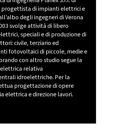
à di ingegneria Planex S.r.l. di
progettista di impianti elettrici e
e all’albo degli ingegneri di Verona
03 svolge attività di libero
lettrici, speciali e di produzione di
tori: civile, terziario ed
nti fotovoltaici di piccole, medie e
orando con altro studio segue la
lettrica relativa
rali idroelettriche. Per la
ttua progettazione di opere
 elettrica e direzione lavori.