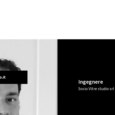
.it
Ingegnere
Socio Vitre studio srl