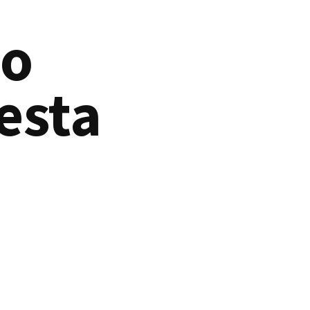
io
esta