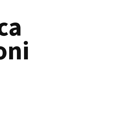
ca
oni