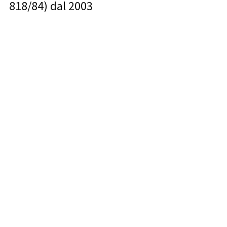
818/84) dal 2003
● Direttore Tecnico e socio VITRE STUDIO
Srl dal 2008
● Socio ENERTEP Srl dal 2013